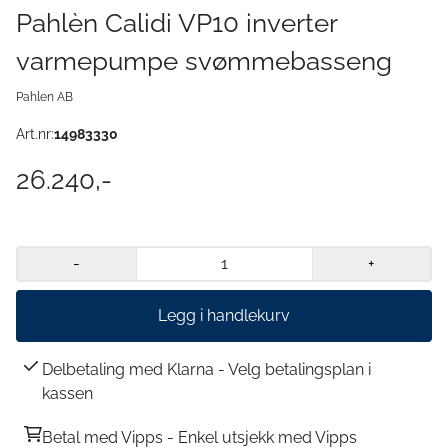
Pahlèn Calidi VP10 inverter
varmepumpe svømmebasseng
Pahlen AB
Art.nr:
14983330
26.240,-
-
+
Legg i handlekurv
Delbetaling med Klarna - Velg betalingsplan i
kassen
Betal med Vipps - Enkel utsjekk med Vipps