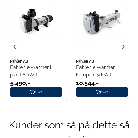
Pahlen AB
Pahlen AB
Pahlen el-varmer i
Pahlen el-varmer
plast 6 kW til
kompakt 9 kW til
svømmebasseng
5.490,-
svømmebasseng
10.544,-
Kjøp
Kjøp
Kunder som så på dette så