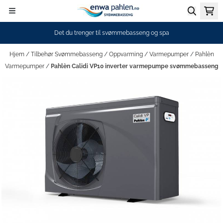
Hopp til innhold
Det du trenger til svømmebasseng og spa
Hjem
/
Tilbehør Svømmebasseng
/
Oppvarming
/
Varmepumper
/
Pahlèn
Varmepumper
/
Pahlèn Calidi VP10 inverter varmepumpe svømmebasseng