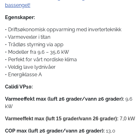
bassenget!
Egenskaper:
• Driftsøkonomisk oppvarming med inverterteknikk
• Varmevexler i titan
• Trådløs styrning via app
• Modeller fra 9,6 – 35,6 kW
• Perfekt for vårt nordiske klima
• Veldig lave lydnivåer
• Energiklasse A
Calidi VP10:
Varmeeffekt max (luft 26 grader/vann 26 grader):
9,6
kW
Varmeeffekt max (luft 15 grader/vann 26 grader):
7,0 kW
COP max (luft 26 grader/vann 26 grader):
13,0