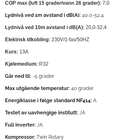
COP max (luft 15 grader/vann 26 grader):
7,0
Lydnivå ved 1m avstand i dB(A):
40,0-52,4
Lydnivå ved 10m avstand i dB(A):
20,0-32,4
Elektrisk tilkobling:
230V/1-fas/50HZ
Kurs:
13A
Kjølemedium:
R32
Går ned til:
-5 grader
Max utgående temperatur:
40 grader
Energiklasse i følge standard NF414:
A
Testet av uavhengige institutt:
JA
Full inverter:
JA
Kompressor:
Twin Rotary