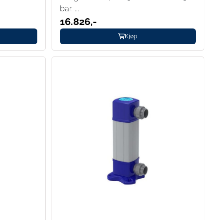
bar. ...
16.826,-
Kjøp