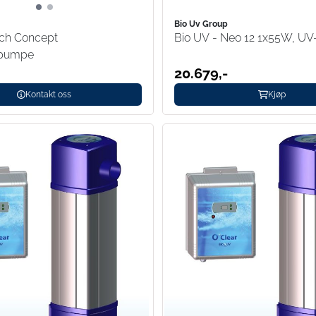
Bio Uv Group
ch Concept
Bio UV - Neo 12 1x55W, UV
spumpe
20.679,-
Kontakt oss
Kjøp