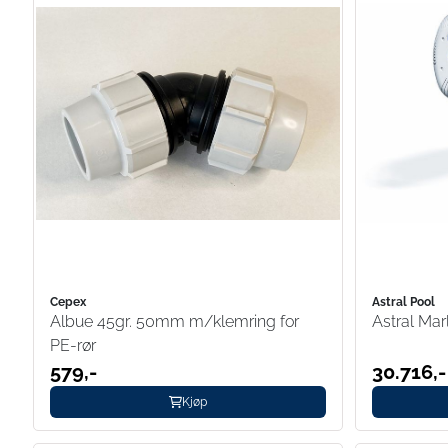
Cepex
Astral Pool
Albue 45gr. 50mm m/klemring for
Astral Ma
PE-rør
579,-
30.716,-
Kjøp