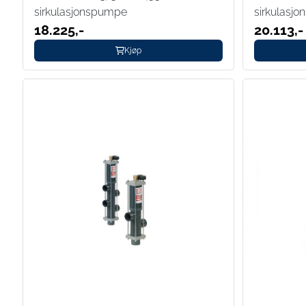
sirkulasjonspumpe
sirkulasj
18.225,-
20.113,-
Kjøp