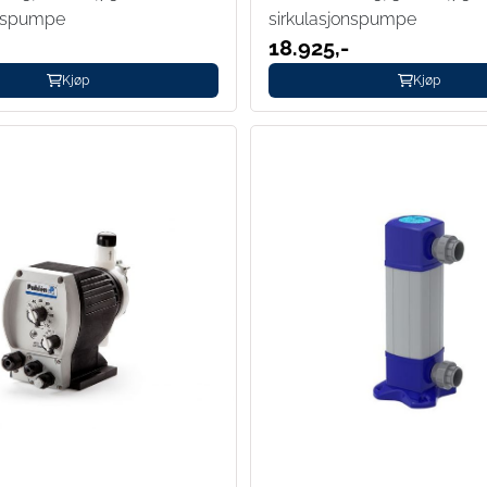
onspumpe
sirkulasjonspumpe
18.925,-
Kjøp
Kjøp