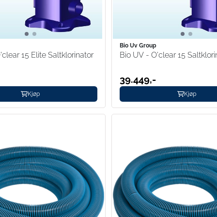
p
Bio Uv Group
clear 15 Elite Saltklorinator
Bio UV - O'clear 15 Saltklori
-
39.449,-
Kjøp
Kjøp