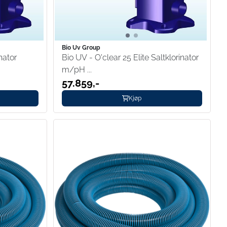
Bio Uv Group
nator
Bio UV - O'clear 25 Elite Saltklorinator
m/pH ...
57.859,-
Kjøp