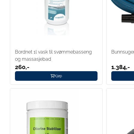
Bordnet 1l vask til svømmebasseng
Bunnsuger
og massasjebad
260,-
1.384,-
Kjøp