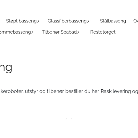
Støpt basseng
Glassfiberbasseng
Stålbasseng
Ov
Svømmebasseng
Tilbehør Spabad
Restetorget
ng
eroboter, utstyr og tilbehør bestiller du her. Rask levering og 