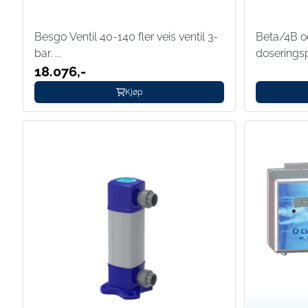
Besgo Ventil 40-140 fler veis ventil 3-
Beta/4B o
bar. ...
dosering
18.076,-
Kjøp