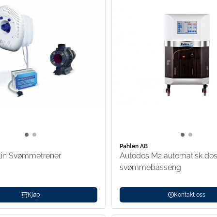
Pahlen AB
rlin Svømmetrener
Autodos M2 automatisk dose
svømmebasseng
Kjøp
Kontakt oss