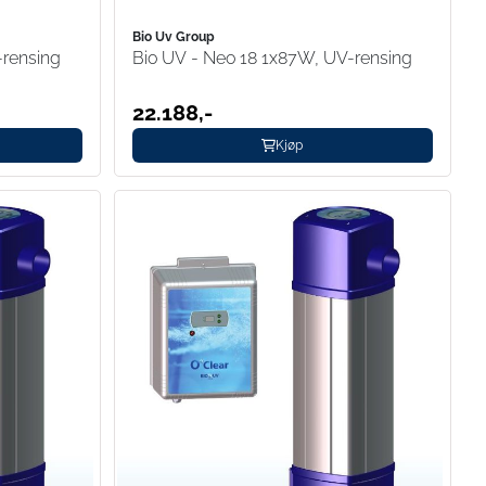
Bio Uv Group
-rensing
Bio UV - Neo 18 1x87W, UV-rensing
22.188,-
Kjøp