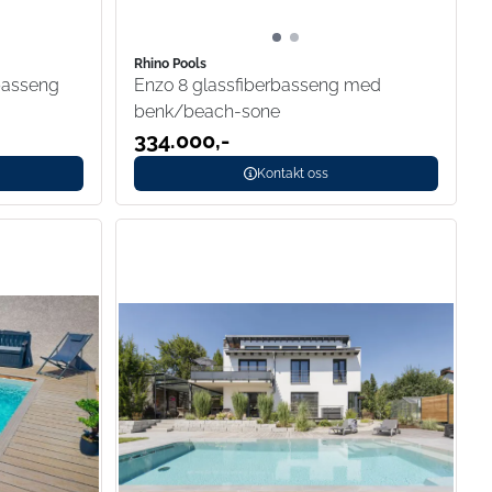
Rhino Pools
basseng
Enzo 8 glassfiberbasseng med
benk/beach-sone
334.000,-
Kontakt oss