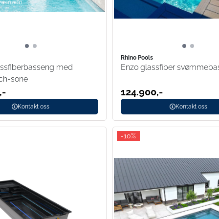
Rhino Pools
assfiberbasseng med
Enzo glassfiber svømmeba
ch-sone
,-
124.900,-
Kontakt oss
Kontakt oss
-10%