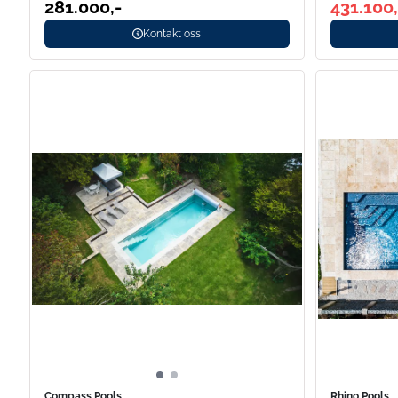
281.000,-
431.100,
Kontakt oss
Compass Pools
Rhino Pools