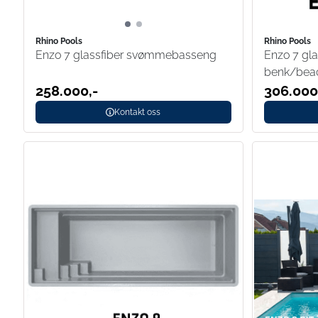
Rhino Pools
Rhino Pools
Enzo 7 glassfiber svømmebasseng
Enzo 7 gl
benk/bea
258.000,-
306.000
Kontakt oss