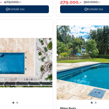
-
279.000,-
479.000,-
310.000,-
Kontakt oss
Kontakt oss
Rhino Pools