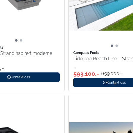
ls
 Strandinspirert moderne
Compass Pools
Lido 100 Beach Line – Stran
...
,-
593.100,-
659.000,-
Kontakt oss
Kontakt oss