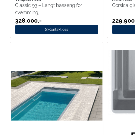
Classic 93 – Langt basseng for
Corsica g
svømming, ...
328.000,-
229.900
Kontakt oss