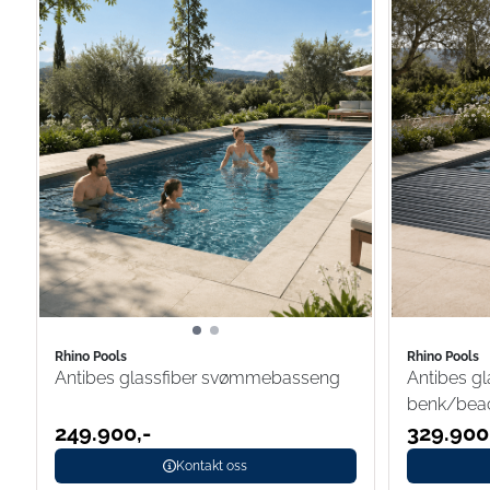
Rhino Pools
Rhino Pools
Antibes glassfiber svømmebasseng
Antibes g
benk/bea
249.900,-
329.900
Kontakt oss