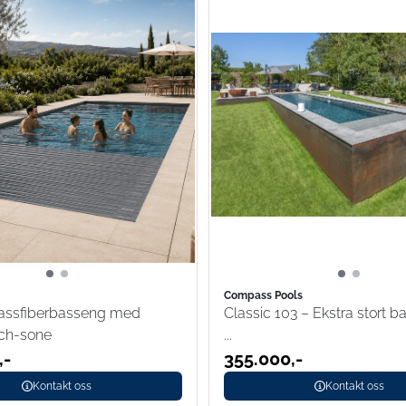
Compass Pools
lassfiberbasseng med
Classic 103 – Ekstra stort b
ch-sone
...
,-
355.000,-
Kontakt oss
Kontakt oss