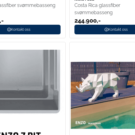
lassfiber svømmebasseng
Costa Rica glassfiber
svømmebasseng
,-
244.900,-
Kontakt oss
Kontakt oss