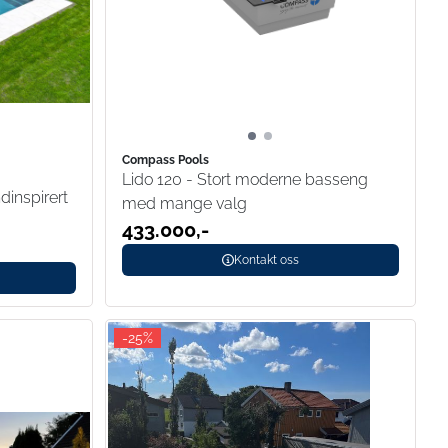
Compass Pools
Lido 120 - Stort moderne basseng
dinspirert
med mange valg
433.000,-
Kontakt oss
-25%