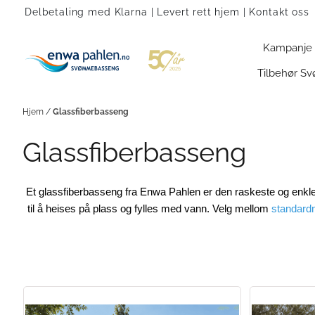
Hopp til innhold
Delbetaling med Klarna | Levert rett hjem |
Kontakt oss
Kampanje
Tilbehør 
Hjem
/
Glassfiberbasseng
Glassfiberbasseng
Et glassfiberbasseng fra Enwa Pahlen er den raskeste og enkl
til å heises på plass og fylles med vann. Velg mellom
standardm