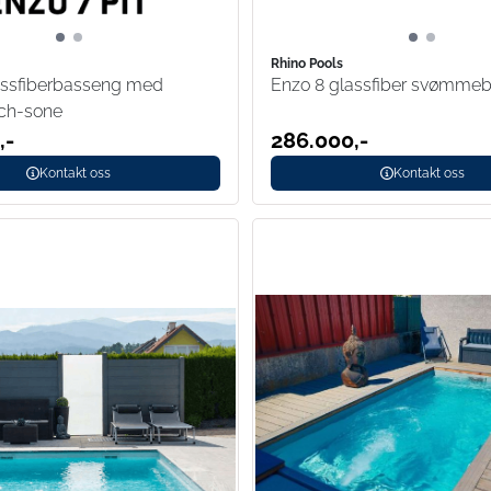
Rhino Pools
assfiberbasseng med
Enzo 8 glassfiber svømme
ch-sone
,-
286.000,-
Kontakt oss
Kontakt oss