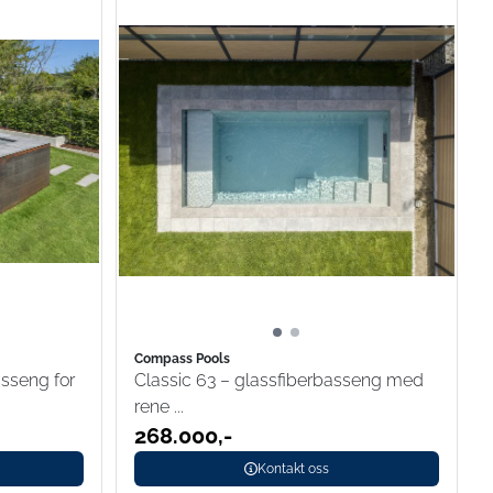
Compass Pools
asseng for
Classic 63 – glassfiberbasseng med
rene ...
268.000,-
Kontakt oss