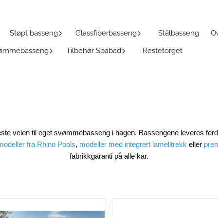
Støpt basseng
Glassfiberbasseng
Stålbasseng
Ov
Svømmebasseng
Tilbehør Spabad
Restetorget
este veien til eget svømmebasseng i hagen. Bassengene leveres fer
odeller fra Rhino Pools
,
modeller med integrert lamelltrekk
eller
prem
fabrikkgaranti på alle kar.