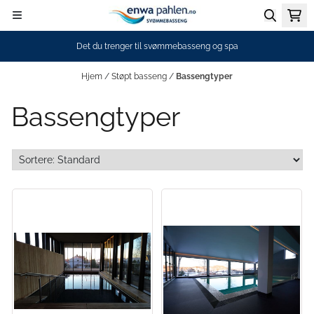
Hopp til innhold
Det du trenger til svømmebasseng og spa
Hjem
/
Støpt basseng
/
Bassengtyper
Bassengtyper