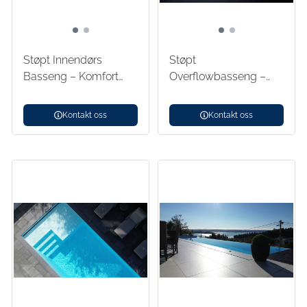
Støpt Innendørs
Støpt
Basseng – Komfort
Overflowbasseng –
året ...
Stilren vannflate ...
Kontakt oss
Kontakt oss