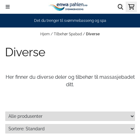
Hopp til innhold
Det du trenger til svømmebasseng og spa
Hjem
/
Tilbehør Spabad
/
Diverse
Diverse
Her finner du diverse deler og tilbehør til massasjebadet
ditt.