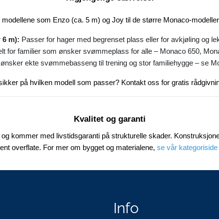
te modellene som Enzo (ca. 5 m) og Joy til de større Monaco-modellene 
 6 m):
Passer for hager med begrenset plass eller for avkjøling og le
lt for familier som ønsker svømmeplass for alle – Monaco 650, Mona
nsker ekte svømmebasseng til trening og stor familiehygge – se M
ikker på hvilken modell som passer? Kontakt oss for gratis rådgivni
Kvalitet og garanti
 og kommer med livstidsgaranti på strukturelle skader. Konstruksjon
tent overflate. For mer om bygget og materialene,
se vår kategoriside
Info