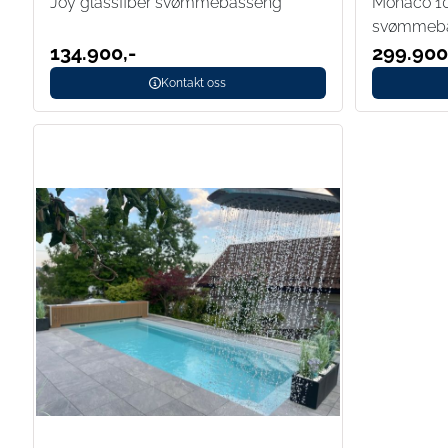
Joy glassfiber svømmebasseng
Monaco 10
svømmeb
134.900,-
299.900
Kontakt oss