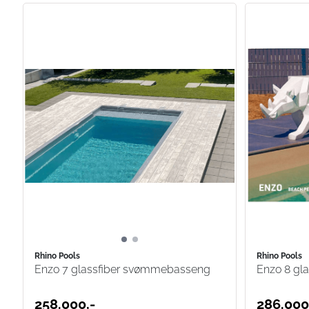
Rhino Pools
Rhino Pools
Enzo 7 glassfiber svømmebasseng
Enzo 8 gl
258.000,-
286.000