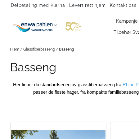
Hopp til innhold
Delbetaling med Klarna | Levert rett hjem |
Kontakt oss
Kampanje
Tilbehør 
Hjem
/
Glassfiberbasseng
/
Basseng
Basseng
Her finner du standardserien av glassfiberbasseng fra
Rhino P
passer de fleste hager, fra kompakte familiebasseng