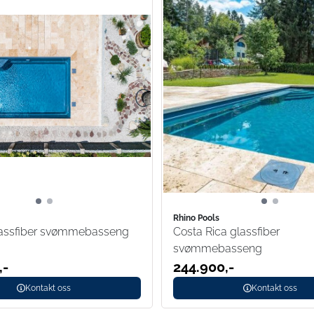
Rhino Pools
lassfiber svømmebasseng
Costa Rica glassfiber
svømmebasseng
,-
244.900,-
Kontakt oss
Kontakt oss