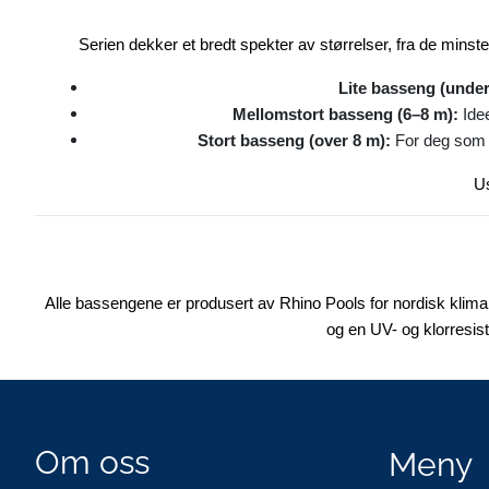
Serien dekker et bredt spekter av størrelser, fra de mins
Lite basseng (under
Mellomstort basseng (6–8 m):
Idee
Stort basseng (over 8 m):
For deg som ø
Us
Alle bassengene er produsert av Rhino Pools for nordisk klima
og en UV- og klorresis
Om oss
Meny