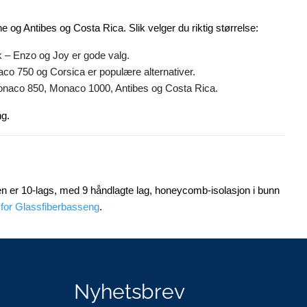
og Antibes og Costa Rica. Slik velger du riktig størrelse:
k – Enzo og Joy er gode valg.
co 750 og Corsica er populære alternativer.
onaco 850, Monaco 1000, Antibes og Costa Rica.
ng.
en er 10-lags, med 9 håndlagte lag, honeycomb-isolasjon i bunn
 for Glassfiberbasseng
.
Nyhetsbrev