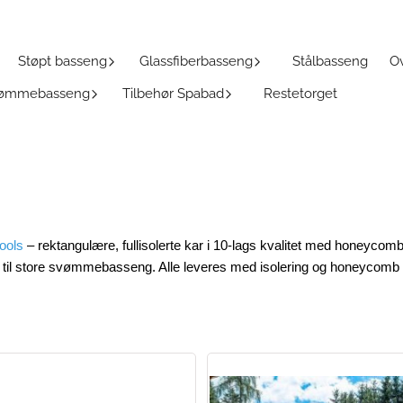
Støpt basseng
Glassfiberbasseng
Stålbasseng
Ov
Svømmebasseng
Tilbehør Spabad
Restetorget
ools
– rektangulære, fullisolerte kar i 10-lags kvalitet med honeycomb-
 til store svømmebasseng. Alle leveres med isolering og honeycomb i 