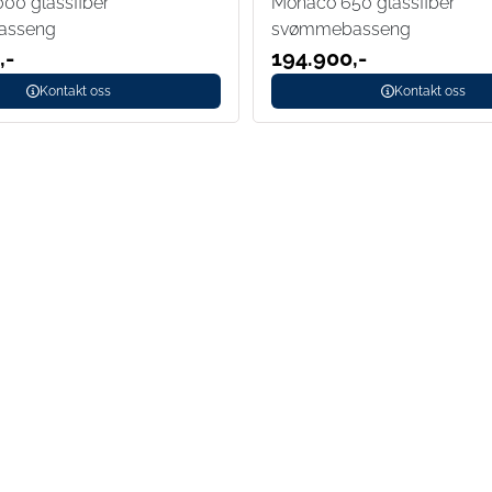
00 glassfiber
Monaco 650 glassfiber
asseng
svømmebasseng
,-
194.900,-
Kontakt oss
Kontakt oss