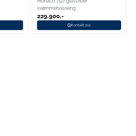
Monaco 750 glassfiber
svømmebasseng
229.900,-
Kontakt oss