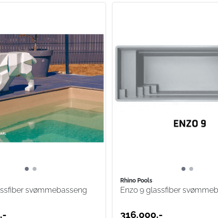
Rhino Pools
assfiber svømmebasseng
Enzo 9 glassfiber svømme
,-
316.000,-