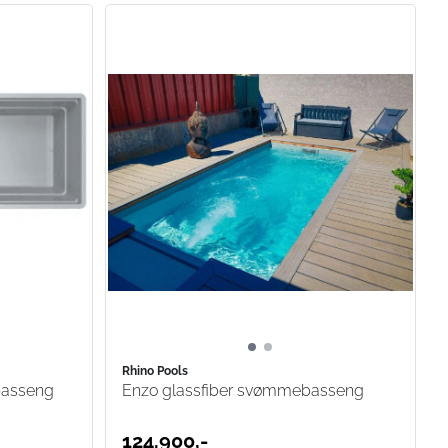
Rhino Pools
basseng
Enzo glassfiber svømmebasseng
124.900,-