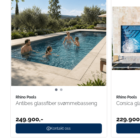
Rhino Pools
Rhino Pools
Antibes glassfiber svømmebasseng
Corsica g
249.900,-
229.900
Kontakt oss