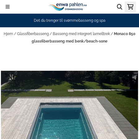
Hopp til innhold
Det du trenger til svømmebasseng og spa
Hjem
/
Glassfiberbasseng
/
Basseng med integrert lamelltrek
/
Monaco 850
glassfiberbasseng med benk/beach-sone