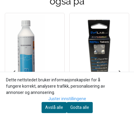
også på
Dette nettstedet bruker informasjonskapsler for å
fungere korrekt, analysere trafikk, personalisering av
SpaCare
SpaCare Filter Cleaner,
Pool Lab 2.0 refill
annonser og annonsering.
Juster innstillingene
500 ml
tabletter
261,-
168,-
Avslå alle
Godta alle
Kjøp
Kjøp