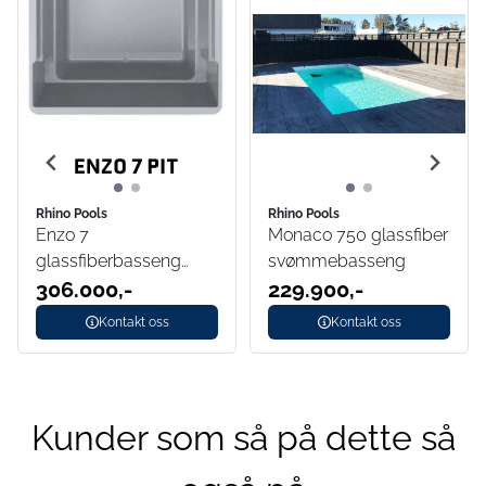
Rhino Pools
Rhino Pools
Enzo 7
Monaco 750 glassfiber
glassfiberbasseng
svømmebasseng
med benk/beach-
306.000,-
229.900,-
sone
Kontakt oss
Kontakt oss
Kunder som så på dette så