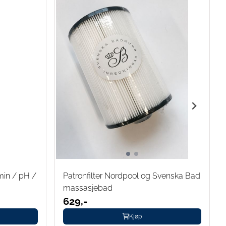
omin / pH /
Patronfilter Nordpool og Svenska Bad
massasjebad
629,-
Kjøp