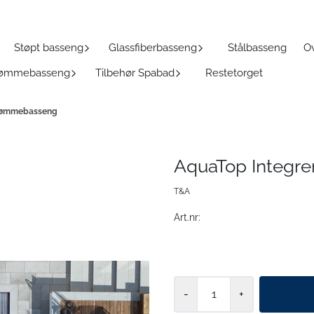
Støpt basseng
Glassfiberbasseng
Stålbasseng
Ov
Svømmebasseng
Tilbehør Spabad
Restetorget
 svømmebasseng
AquaTop Integre
T&A
Art.nr:
-
+