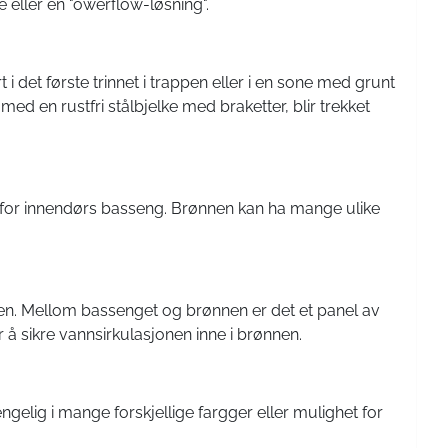
 eller en "owerflow-løsning".
i det første trinnet i trappen eller i en sone med grunt
med en rustfri stålbjelke med braketter, blir trekket
ll for innendørs basseng. Brønnen kan ha mange ulike
en. Mellom bassenget og brønnen er det et panel av
r å sikre vannsirkulasjonen inne i brønnen.
elig i mange forskjellige fargger eller mulighet for