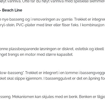
høyt vannivå. Ofte får du høyt vanniva med spesielle skimmere
- Beach Line
e nye basseng og i renoveringen av gamle. Trekket er integrert 
l-stein, PVC-plater med liner eller fliser f.eks. I kombinasjon 
Denne plassbesparende løsningen er diskret, estetisk og idee
enget trengs en motor med større kapasitet.
ow-basseng". Trekket er integrert i en lomme i bassengvegg
ekket skal slippe igjennom. I bassenggulvet er det en åpning fo
sseng. Mekanismen kan skjules med en benk. Benken er tilgjeng