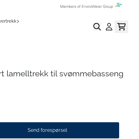
ertrekk
rt lamelltrekk til svømmebasseng
Send forespørsel