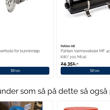
Pahlen AB
erfeste for bunninnløp
Pahlen Varmeveksler MF 40
kW/ 100 Mcal.
24.351,-
Kjøp
Kjøp
nder som så på dette så også