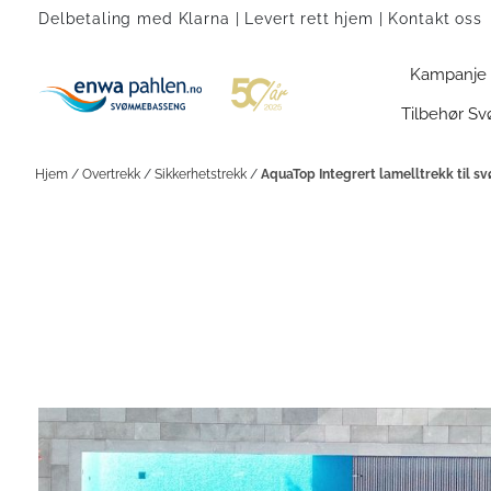
Hopp til innhold
Delbetaling med Klarna | Levert rett hjem |
Kontakt oss
Kampanje
Tilbehør 
Hjem
/
Overtrekk
/
Sikkerhetstrekk
/
AquaTop Integrert lamelltrekk til