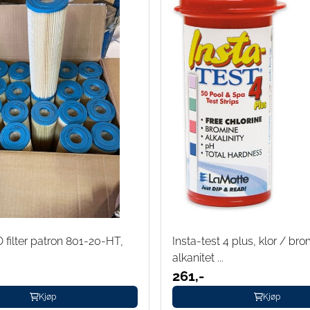
ilter patron 801-20-HT,
Insta-test 4 plus, klor / br
alkanitet ...
261,-
Kjøp
Kjøp