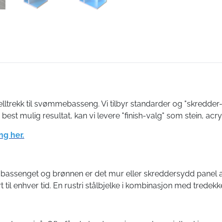
melltrekk til svømmebasseng. Vi tilbyr standarder og "skredder
t mulig resultat, kan vi levere "finish-valg" som stein, acryl-
ng her.
bassenget og brønnen er det mur eller skreddersydd panel av P
 til enhver tid. En rustri stålbjelke i kombinasjon med tredek